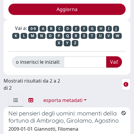
Vai a:
0-9
A
B
C
D
E
F
G
H
I
J
K
L
M
N
O
P
Q
R
S
T
U
V
W
X
Y
Z
o inserisci le iniziali:
Mostrati risultati da 2 a 2
di 2
esporta metadati
Nei pensieri degli uomini: momenti della
fortuna di Ambrogio, Girolamo, Agostino
2009-01-01 Giannotti, Filomena