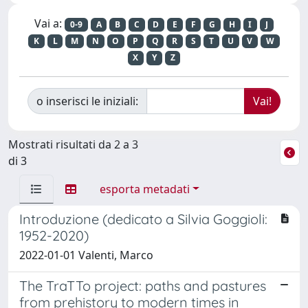
Vai a:
0-9
A
B
C
D
E
F
G
H
I
J
K
L
M
N
O
P
Q
R
S
T
U
V
W
X
Y
Z
o inserisci le iniziali:
Mostrati risultati da 2 a 3
di 3
esporta metadati
Introduzione (dedicato a Silvia Goggioli:
1952-2020)
2022-01-01 Valenti, Marco
The TraTTo project: paths and pastures
from prehistory to modern times in