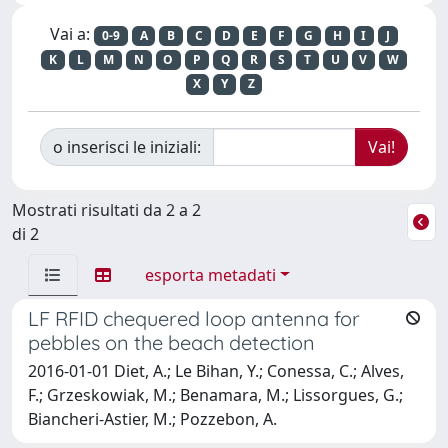
Vai a:
0-9
A
B
C
D
E
F
G
H
I
J
K
L
M
N
O
P
Q
R
S
T
U
V
W
X
Y
Z
o inserisci le iniziali:
Mostrati risultati da 2 a 2
di 2
esporta metadati
LF RFID chequered loop antenna for
pebbles on the beach detection
2016-01-01 Diet, A.; Le Bihan, Y.; Conessa, C.; Alves,
F.; Grzeskowiak, M.; Benamara, M.; Lissorgues, G.;
Biancheri-Astier, M.; Pozzebon, A.