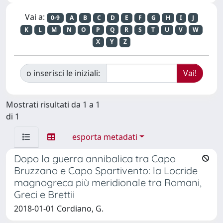
Vai a:
0-9
A
B
C
D
E
F
G
H
I
J
K
L
M
N
O
P
Q
R
S
T
U
V
W
X
Y
Z
o inserisci le iniziali:
Mostrati risultati da 1 a 1
di 1
esporta metadati
Dopo la guerra annibalica tra Capo
Bruzzano e Capo Spartivento: la Locride
magnogreca più meridionale tra Romani,
Greci e Brettii
2018-01-01 Cordiano, G.