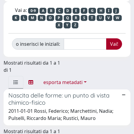
Vai a:
0-9
A
B
C
D
E
F
G
H
I
J
K
L
M
N
O
P
Q
R
S
T
U
V
W
X
Y
Z
o inserisci le iniziali:
Mostrati risultati da 1 a 1
di 1
esporta metadati
Nascita delle forme: un punto di vista
chimico-fisico
2011-01-01 Rossi, Federico; Marchettini, Nadia;
Pulselli, Riccardo Maria; Rustici, Mauro
Mostrati risultati da 1 a 1