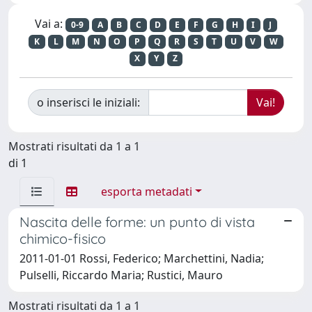
Vai a:
0-9
A
B
C
D
E
F
G
H
I
J
K
L
M
N
O
P
Q
R
S
T
U
V
W
X
Y
Z
o inserisci le iniziali:
Mostrati risultati da 1 a 1
di 1
esporta metadati
Nascita delle forme: un punto di vista
chimico-fisico
2011-01-01 Rossi, Federico; Marchettini, Nadia;
Pulselli, Riccardo Maria; Rustici, Mauro
Mostrati risultati da 1 a 1