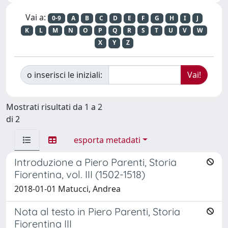
Vai a:
0-9
A
B
C
D
E
F
G
H
I
J
K
L
M
N
O
P
Q
R
S
T
U
V
W
X
Y
Z
o inserisci le iniziali:
Mostrati risultati da 1 a 2
di 2
esporta metadati
Introduzione a Piero Parenti, Storia
Fiorentina, vol. III (1502-1518)
2018-01-01 Matucci, Andrea
Nota al testo in Piero Parenti, Storia
Fiorentina III