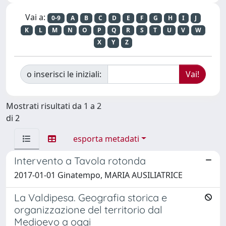
Vai a:
0-9
A
B
C
D
E
F
G
H
I
J
K
L
M
N
O
P
Q
R
S
T
U
V
W
X
Y
Z
o inserisci le iniziali:
Mostrati risultati da 1 a 2
di 2
esporta metadati
Intervento a Tavola rotonda
2017-01-01 Ginatempo, MARIA AUSILIATRICE
La Valdipesa. Geografia storica e
organizzazione del territorio dal
Medioevo a oggi