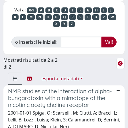
Vai a:
0-9
A
B
C
D
E
F
G
H
I
J
K
L
M
N
O
P
Q
R
S
T
U
V
W
X
Y
Z
o inserisci le iniziali:
Mostrati risultati da 2 a 2
di 2
esporta metadati
NMR studies of the interaction of alpha-
bungarotoxin with a mimotope of the
nicotinic acetylcholine receptor
2001-01-01 Spiga, O; Scarselli, M; Ciutti, A; Bracci, L;
Lelli, B; Lozzi, Luisa; Klein, S; Calamandrei, D; Bernini,
A; DI MARO, D; Niccolai, Neri