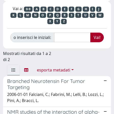
Vai a:
0-9
A
B
C
D
E
F
G
H
I
J
K
L
M
N
O
P
Q
R
S
T
U
V
W
X
Y
Z
o inserisci le iniziali:
Mostrati risultati da 1 a 2
di 2
esporta metadati
Branched Neurotensin For Tumor
Targeting
2006-01-01 Falciani, C.; Fabrini, M.; Lelli, B.; Lozzi, L.;
Pini, A.; Bracci, L.
NMR studies of the interaction of alpha-