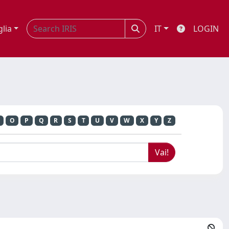
glia
IT
LOGIN
O
P
Q
R
S
T
U
V
W
X
Y
Z