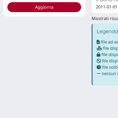
2011-01-01 
Mostrati risul
Legenda
file ad 
file dis
file disp
file disp
file sot
nessun f