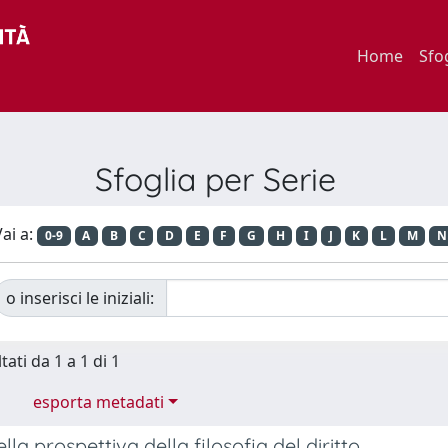
Home
Sfo
Sfoglia per Serie
ai a:
0-9
A
B
C
D
E
F
G
H
I
J
K
L
M
N
o inserisci le iniziali:
tati da 1 a 1 di 1
esporta metadati
lla prospettiva della filosofia del diritto