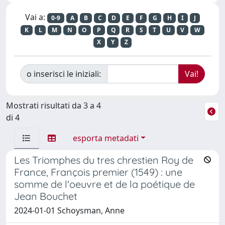
Vai a:
0-9
A
B
C
D
E
F
G
H
I
J
K
L
M
N
O
P
Q
R
S
T
U
V
W
X
Y
Z
o inserisci le iniziali:
Mostrati risultati da 3 a 4
di 4
esporta metadati
Les Triomphes du tres chrestien Roy de
France, François premier (1549) : une
somme de l'oeuvre et de la poétique de
Jean Bouchet
2024-01-01 Schoysman, Anne