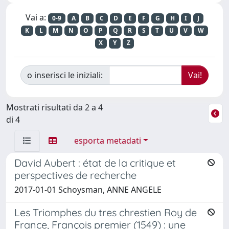
Vai a:
0-9
A
B
C
D
E
F
G
H
I
J
K
L
M
N
O
P
Q
R
S
T
U
V
W
X
Y
Z
o inserisci le iniziali:
Mostrati risultati da 2 a 4
di 4
esporta metadati
David Aubert : état de la critique et
perspectives de recherche
2017-01-01 Schoysman, ANNE ANGELE
Les Triomphes du tres chrestien Roy de
France, François premier (1549) : une