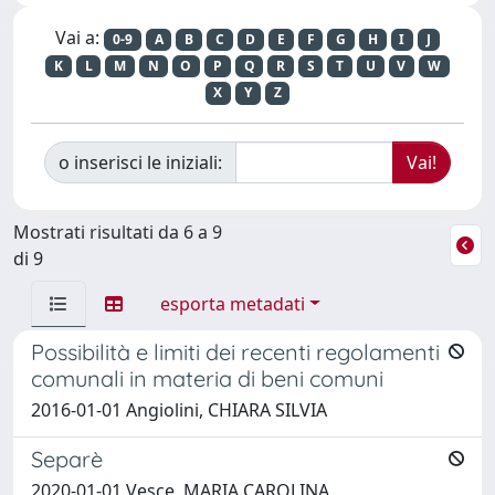
Vai a:
0-9
A
B
C
D
E
F
G
H
I
J
K
L
M
N
O
P
Q
R
S
T
U
V
W
X
Y
Z
o inserisci le iniziali:
Mostrati risultati da 6 a 9
di 9
esporta metadati
Possibilità e limiti dei recenti regolamenti
comunali in materia di beni comuni
2016-01-01 Angiolini, CHIARA SILVIA
Separè
2020-01-01 Vesce, MARIA CAROLINA