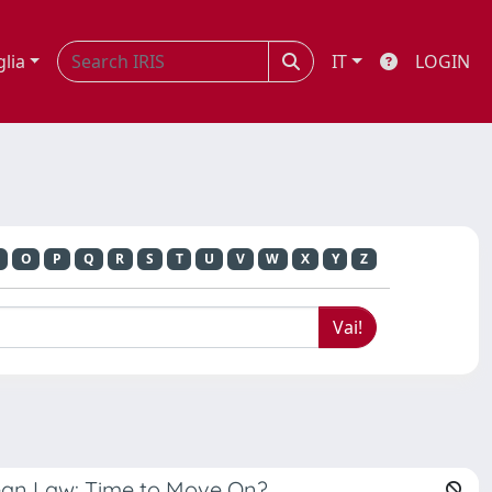
glia
IT
LOGIN
O
P
Q
R
S
T
U
V
W
X
Y
Z
opean Law: Time to Move On?