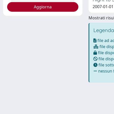
2007-01-01
Mostrati risul
Legenda
file ad 
file dis
file disp
file disp
file sot
nessun f