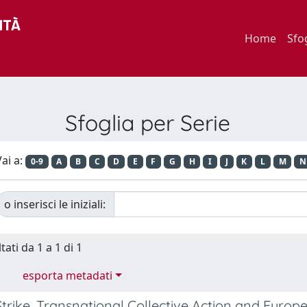
Home
Sfo
Sfoglia per Serie
ai a:
0-9
A
B
C
D
E
F
G
H
I
J
K
L
M
N
o inserisci le iniziali:
tati da 1 a 1 di 1
esporta metadati
 Strike, Transnational Collective Action and Eur