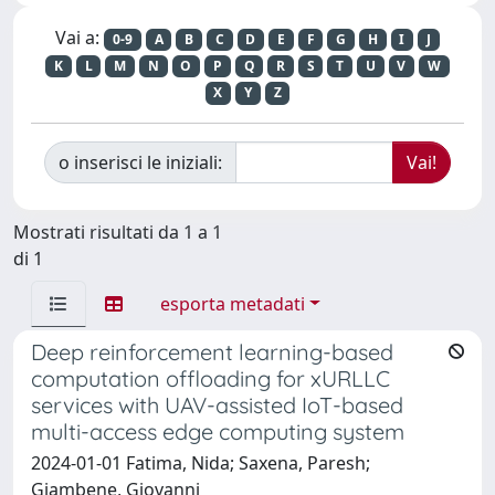
Vai a:
0-9
A
B
C
D
E
F
G
H
I
J
K
L
M
N
O
P
Q
R
S
T
U
V
W
X
Y
Z
o inserisci le iniziali:
Mostrati risultati da 1 a 1
di 1
esporta metadati
Deep reinforcement learning-based
computation offloading for xURLLC
services with UAV-assisted IoT-based
multi-access edge computing system
2024-01-01 Fatima, Nida; Saxena, Paresh;
Giambene, Giovanni