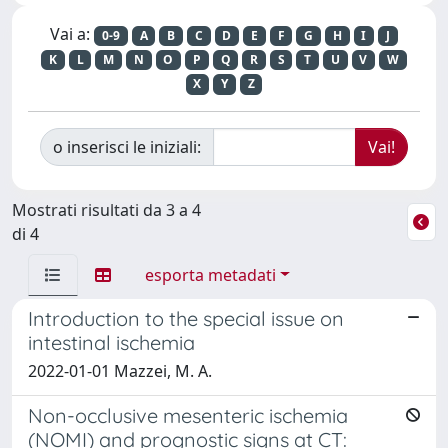
Vai a:
0-9
A
B
C
D
E
F
G
H
I
J
K
L
M
N
O
P
Q
R
S
T
U
V
W
X
Y
Z
o inserisci le iniziali:
Mostrati risultati da 3 a 4
di 4
esporta metadati
Introduction to the special issue on
intestinal ischemia
2022-01-01 Mazzei, M. A.
Non-occlusive mesenteric ischemia
(NOMI) and prognostic signs at CT: