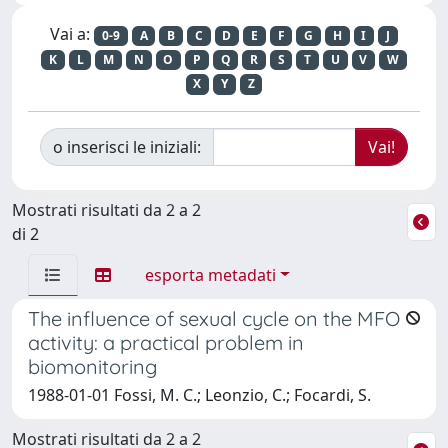
Vai a:
0-9
A
B
C
D
E
F
G
H
I
J
K
L
M
N
O
P
Q
R
S
T
U
V
W
X
Y
Z
o inserisci le iniziali:
Mostrati risultati da 2 a 2
di 2
esporta metadati
The influence of sexual cycle on the MFO
activity: a practical problem in
biomonitoring
1988-01-01 Fossi, M. C.; Leonzio, C.; Focardi, S.
Mostrati risultati da 2 a 2