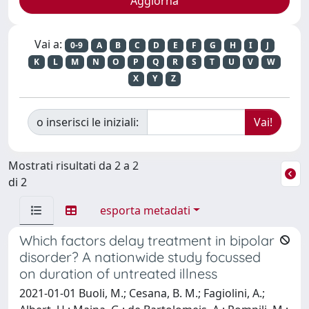
Vai a:
0-9
A
B
C
D
E
F
G
H
I
J
K
L
M
N
O
P
Q
R
S
T
U
V
W
X
Y
Z
o inserisci le iniziali:
Mostrati risultati da 2 a 2
di 2
esporta metadati
Which factors delay treatment in bipolar
disorder? A nationwide study focussed
on duration of untreated illness
2021-01-01 Buoli, M.; Cesana, B. M.; Fagiolini, A.;