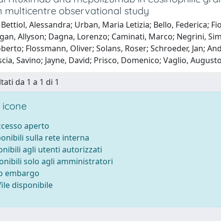
 multicentre observational study
Bettiol, Alessandra; Urban, Maria Letizia; Bello, Federica; Fi
gan, Allyson; Dagna, Lorenzo; Caminati, Marco; Negrini, Simo
erto; Flossmann, Oliver; Solans, Roser; Schroeder, Jan; And
scia, Savino; Jayne, David; Prisco, Domenico; Vaglio, Augus
tati da 1 a 1 di 1
 icone
accesso aperto
ponibili sulla rete interna
onibili agli utenti autorizzati
onibili solo agli amministratori
to embargo
ile disponibile