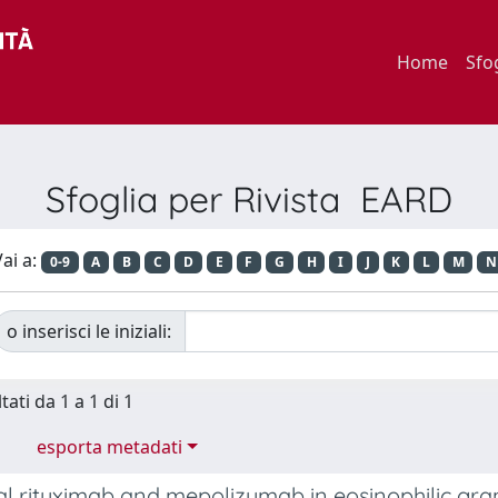
Home
Sfo
Sfoglia per Rivista EARD
ai a:
0-9
A
B
C
D
E
F
G
H
I
J
K
L
M
N
o inserisci le iniziali:
tati da 1 a 1 di 1
esporta metadati
l rituximab and mepolizumab in eosinophilic gran