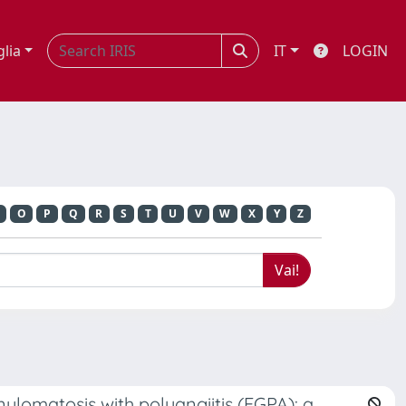
glia
IT
LOGIN
O
P
Q
R
S
T
U
V
W
X
Y
Z
ulomatosis with polyangiitis (EGPA): a