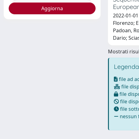
European
2022-01-01 
Florenzo; E
Padoan, Rob
Dario; Scia
Mostrati risul
Legenda
file ad 
file dis
file disp
file disp
file sot
nessun f