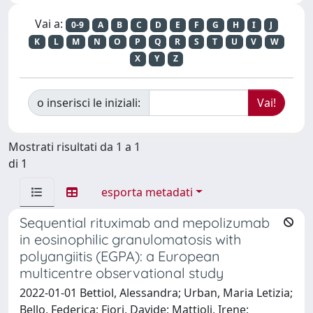
Vai a:
0-9
A
B
C
D
E
F
G
H
I
J
K
L
M
N
O
P
Q
R
S
T
U
V
W
X
Y
Z
o inserisci le iniziali:
Mostrati risultati da 1 a 1
di 1
esporta metadati
Sequential rituximab and mepolizumab
in eosinophilic granulomatosis with
polyangiitis (EGPA): a European
multicentre observational study
2022-01-01 Bettiol, Alessandra; Urban, Maria Letizia;
Bello, Federica; Fiori, Davide; Mattioli, Irene;