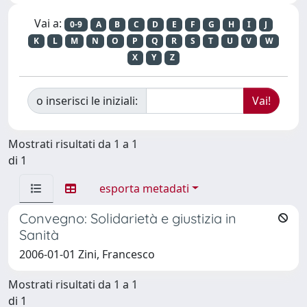
Vai a:
0-9
A
B
C
D
E
F
G
H
I
J
K
L
M
N
O
P
Q
R
S
T
U
V
W
X
Y
Z
o inserisci le iniziali:
Mostrati risultati da 1 a 1
di 1
esporta metadati
Convegno: Solidarietà e giustizia in
Sanità
2006-01-01 Zini, Francesco
Mostrati risultati da 1 a 1
di 1