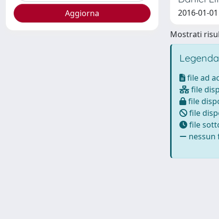
2016-01-01
Mostrati risul
Legenda
file ad 
file dis
file disp
file disp
file sot
nessun f