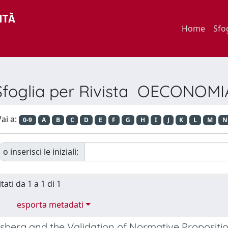
Home
Sfo
Sfoglia per Rivista OECONOMI
ai a:
0-9
A
B
C
D
E
F
G
H
I
J
K
L
M
N
o inserisci le iniziali:
tati da 1 a 1 di 1
esporta metadati
lsberg and the Validation of Normative Propositi