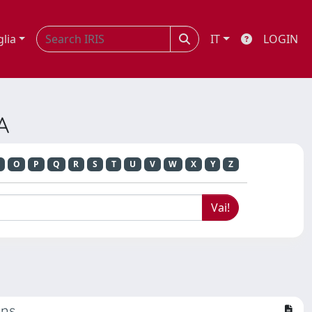
glia
IT
LOGIN
A
O
P
Q
R
S
T
U
V
W
X
Y
Z
ons