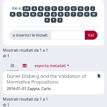
Vai a:
0-9
A
B
C
D
E
F
G
H
I
J
K
L
M
N
O
P
Q
R
S
T
U
V
W
X
Y
Z
o inserisci le iniziali:
Mostrati risultati da 1 a 1
di 1
esporta metadati
Daniel Ellsberg and the Validation of
Normative Propositions
2016-01-01 Zappia, Carlo
Mostrati risultati da 1 a 1
di 1