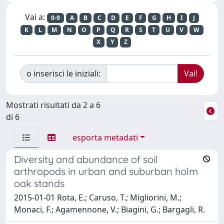
Vai a:
0-9
A
B
C
D
E
F
G
H
I
J
K
L
M
N
O
P
Q
R
S
T
U
V
W
X
Y
Z
o inserisci le iniziali:
Mostrati risultati da 2 a 6
di 6
esporta metadati
Diversity and abundance of soil
arthropods in urban and suburban holm
oak stands
2015-01-01 Rota, E.; Caruso, T.; Migliorini, M.;
Monaci, F.; Agamennone, V.; Biagini, G.; Bargagli, R.