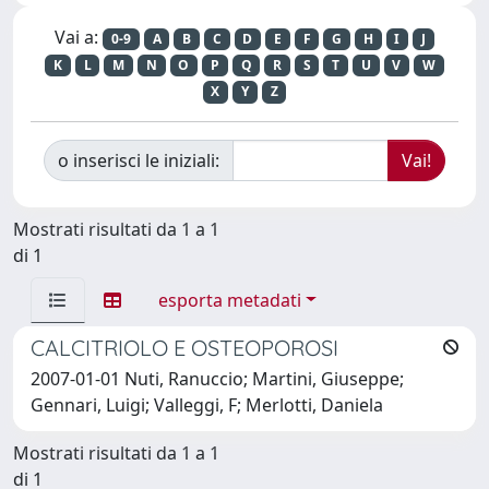
Vai a:
0-9
A
B
C
D
E
F
G
H
I
J
K
L
M
N
O
P
Q
R
S
T
U
V
W
X
Y
Z
o inserisci le iniziali:
Mostrati risultati da 1 a 1
di 1
esporta metadati
CALCITRIOLO E OSTEOPOROSI
2007-01-01 Nuti, Ranuccio; Martini, Giuseppe;
Gennari, Luigi; Valleggi, F; Merlotti, Daniela
Mostrati risultati da 1 a 1
di 1