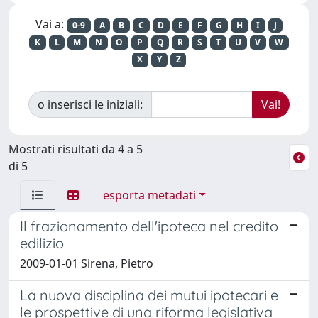
Vai a:
0-9
A
B
C
D
E
F
G
H
I
J
K
L
M
N
O
P
Q
R
S
T
U
V
W
X
Y
Z
o inserisci le iniziali:
Mostrati risultati da 4 a 5
di 5
esporta metadati
Il frazionamento dell'ipoteca nel credito
edilizio
2009-01-01 Sirena, Pietro
La nuova disciplina dei mutui ipotecari e
le prospettive di una riforma legislativa