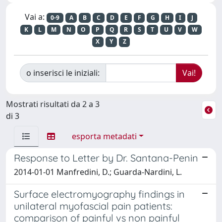
Vai a:
0-9
A
B
C
D
E
F
G
H
I
J
K
L
M
N
O
P
Q
R
S
T
U
V
W
X
Y
Z
o inserisci le iniziali:
Mostrati risultati da 2 a 3
di 3
esporta metadati
Response to Letter by Dr. Santana-Penin
2014-01-01 Manfredini, D.; Guarda-Nardini, L.
Surface electromyography findings in
unilateral myofascial pain patients:
comparison of painful vs non painful