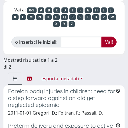
Vai a:
0-9
A
B
C
D
E
F
G
H
I
J
K
L
M
N
O
P
Q
R
S
T
U
V
W
X
Y
Z
o inserisci le iniziali:
Mostrati risultati da 1 a 2
di 2
esporta metadati
Foreign body injuries in children: need for
a step forward against an old yet
neglected epidemic
2011-01-01 Gregori, D.; Foltran, F.; Passali, D.
Preterm delivery and exposure to active