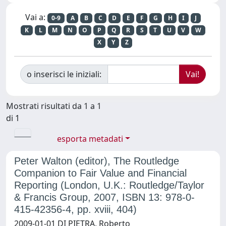
Vai a:
0-9
A
B
C
D
E
F
G
H
I
J
K
L
M
N
O
P
Q
R
S
T
U
V
W
X
Y
Z
o inserisci le iniziali:
Mostrati risultati da 1 a 1
di 1
esporta metadati
Peter Walton (editor), The Routledge
Companion to Fair Value and Financial
Reporting (London, U.K.: Routledge/Taylor
& Francis Group, 2007, ISBN 13: 978-0-
415-42356-4, pp. xviii, 404)
2009-01-01 DI PIETRA, Roberto