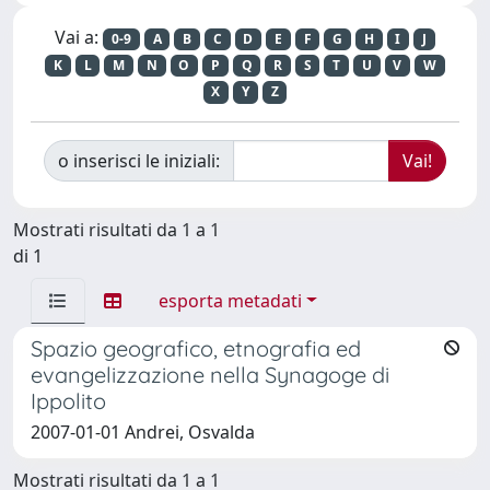
Vai a:
0-9
A
B
C
D
E
F
G
H
I
J
K
L
M
N
O
P
Q
R
S
T
U
V
W
X
Y
Z
o inserisci le iniziali:
Mostrati risultati da 1 a 1
di 1
esporta metadati
Spazio geografico, etnografia ed
evangelizzazione nella Synagoge di
Ippolito
2007-01-01 Andrei, Osvalda
Mostrati risultati da 1 a 1