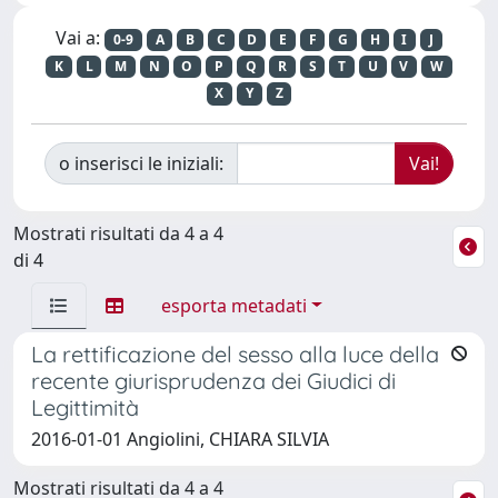
Vai a:
0-9
A
B
C
D
E
F
G
H
I
J
K
L
M
N
O
P
Q
R
S
T
U
V
W
X
Y
Z
o inserisci le iniziali:
Mostrati risultati da 4 a 4
di 4
esporta metadati
La rettificazione del sesso alla luce della
recente giurisprudenza dei Giudici di
Legittimità
2016-01-01 Angiolini, CHIARA SILVIA
Mostrati risultati da 4 a 4