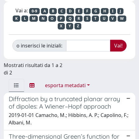
Vai a:
0-9
A
B
C
D
E
F
G
H
I
J
K
L
M
N
O
P
Q
R
S
T
U
V
W
X
Y
Z
o inserisci le iniziali:
Mostrati risultati da 1 a 2
di 2
esporta metadati
Diffraction by a truncated planar array
of dipoles: A Wiener–Hopf approach
2019-01-01 Camacho, M.; Hibbins, A. P.; Capolino, F.;
Albani, M.
Three-dimensional Green’s function for