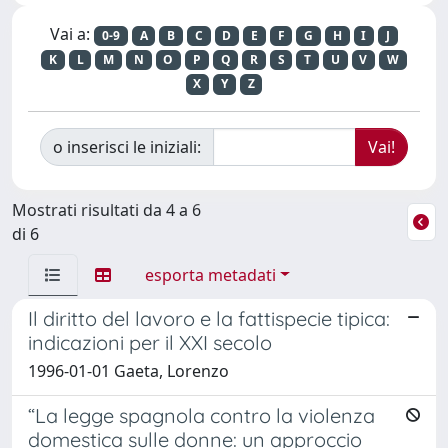
Vai a:
0-9
A
B
C
D
E
F
G
H
I
J
K
L
M
N
O
P
Q
R
S
T
U
V
W
X
Y
Z
o inserisci le iniziali:
Mostrati risultati da 4 a 6
di 6
esporta metadati
Il diritto del lavoro e la fattispecie tipica:
indicazioni per il XXI secolo
1996-01-01 Gaeta, Lorenzo
“La legge spagnola contro la violenza
domestica sulle donne: un approccio