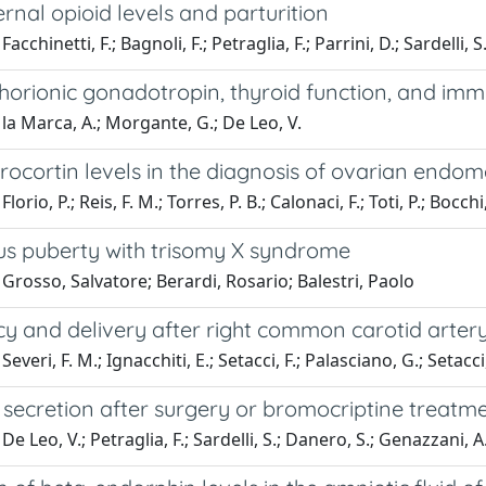
nal opioid levels and parturition
acchinetti, F.; Bagnoli, F.; Petraglia, F.; Parrini, D.; Sardelli, 
orionic gonadotropin, thyroid function, and immu
la Marca, A.; Morgante, G.; De Leo, V.
ocortin levels in the diagnosis of ovarian endome
orio, P.; Reis, F. M.; Torres, P. B.; Calonaci, F.; Toti, P.; Bocchi,
us puberty with trisomy X syndrome
Grosso, Salvatore; Berardi, Rosario; Balestri, Paolo
y and delivery after right common carotid arte
everi, F. M.; Ignacchiti, E.; Setacci, F.; Palasciano, G.; Setacci,
 secretion after surgery or bromocriptine treatm
e Leo, V.; Petraglia, F.; Sardelli, S.; Danero, S.; Genazzani, A