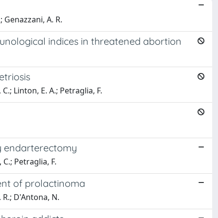
S.; Genazzani, A. R.
nological indices in threatened abortion
triosis
 C.; Linton, E. A.; Petraglia, F.
ry endarterectomy
 C.; Petraglia, F.
ent of prolactinoma
. R.; D'Antona, N.