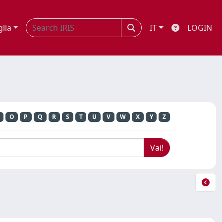
glia
IT
LOGIN
O
P
Q
R
S
T
U
V
W
X
Y
Z