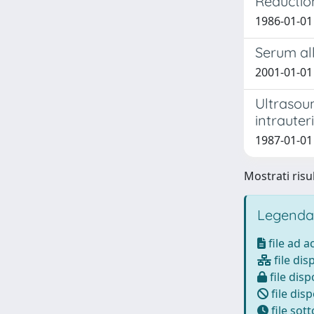
Reduction
1986-01-01 V
Serum al
2001-01-01 N
Ultrasoun
intrauter
1987-01-01 Z
Mostrati risul
Legenda
file ad 
file dis
file disp
file disp
file sot