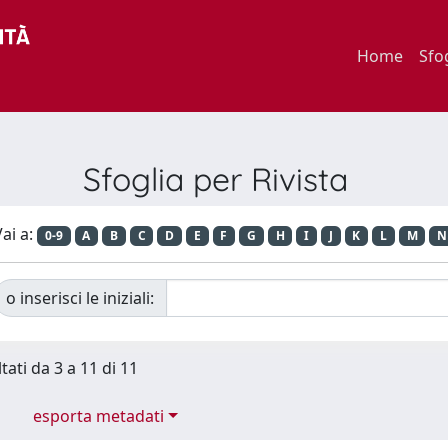
Home
Sfo
Sfoglia per Rivista
ai a:
0-9
A
B
C
D
E
F
G
H
I
J
K
L
M
N
o inserisci le iniziali:
tati da 3 a 11 di 11
esporta metadati