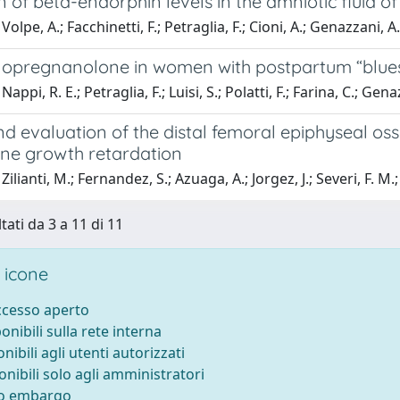
 of beta-endorphin levels in the amniotic fluid of
olpe, A.; Facchinetti, F.; Petraglia, F.; Cioni, A.; Genazzani, A.
lopregnanolone in women with postpartum “blue
appi, R. E.; Petraglia, F.; Luisi, S.; Polatti, F.; Farina, C.; Gena
d evaluation of the distal femoral epiphyseal ossi
ine growth retardation
ilianti, M.; Fernandez, S.; Azuaga, A.; Jorgez, J.; Severi, F. M.;
tati da 3 a 11 di 11
 icone
accesso aperto
ponibili sulla rete interna
onibili agli utenti autorizzati
onibili solo agli amministratori
to embargo