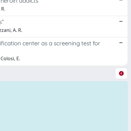
 heroin addicts
 R.
s”
zzani, A. R.
fication center as a screening test for
 Colosi, E.