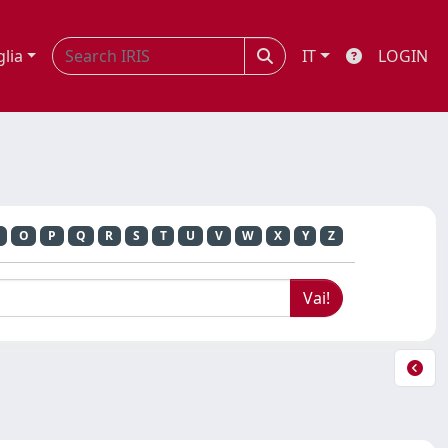
glia
IT
LOGIN
O
P
Q
R
S
T
U
V
W
X
Y
Z