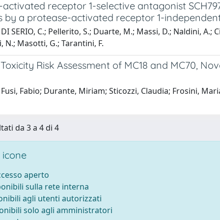
activated receptor 1-selective antagonist SCH7979
s by a protease-activated receptor 1-independe
I SERIO, C.; Pellerito, S.; Duarte, M.; Massi, D.; Naldini, A.; C
 N.; Masotti, G.; Tarantini, F.
Toxicity Risk Assessment of MC18 and MC70, Novel
Fusi, Fabio; Durante, Miriam; Sticozzi, Claudia; Frosini, Mar
tati da 3 a 4 di 4
 icone
accesso aperto
ponibili sulla rete interna
onibili agli utenti autorizzati
onibili solo agli amministratori