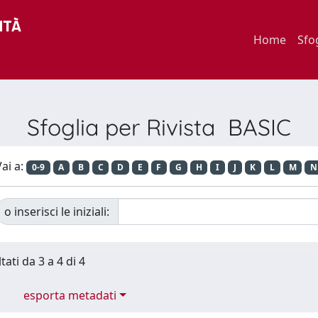
Home
Sfo
Sfoglia per Rivista BASIC
ai a:
0-9
A
B
C
D
E
F
G
H
I
J
K
L
M
N
o inserisci le iniziali:
tati da 3 a 4 di 4
esporta metadati