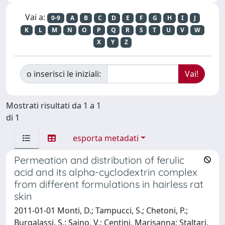
Vai a:
0-9
A
B
C
D
E
F
G
H
I
J
K
L
M
N
O
P
Q
R
S
T
U
V
W
X
Y
Z
o inserisci le iniziali:
Mostrati risultati da 1 a 1
di 1
esporta metadati
Permeation and distribution of ferulic
acid and its alpha-cyclodextrin complex
from different formulations in hairless rat
skin
2011-01-01 Monti, D.; Tampucci, S.; Chetoni, P.;
Burgalassi, S.; Saino, V.; Centini, Marisanna; Staltari,