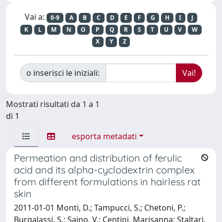
Vai a:
0-9
A
B
C
D
E
F
G
H
I
J
K
L
M
N
O
P
Q
R
S
T
U
V
W
X
Y
Z
o inserisci le iniziali:
Mostrati risultati da 1 a 1
di 1
esporta metadati
Permeation and distribution of ferulic
acid and its alpha-cyclodextrin complex
from different formulations in hairless rat
skin
2011-01-01 Monti, D.; Tampucci, S.; Chetoni, P.;
Burgalassi, S.; Saino, V.; Centini, Marisanna; Staltari,