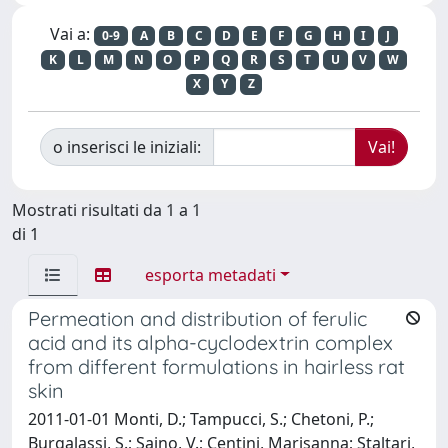
Vai a:
0-9
A
B
C
D
E
F
G
H
I
J
K
L
M
N
O
P
Q
R
S
T
U
V
W
X
Y
Z
o inserisci le iniziali:
Mostrati risultati da 1 a 1
di 1
esporta metadati
Permeation and distribution of ferulic
acid and its alpha-cyclodextrin complex
from different formulations in hairless rat
skin
2011-01-01 Monti, D.; Tampucci, S.; Chetoni, P.;
Burgalassi, S.; Saino, V.; Centini, Marisanna; Staltari,