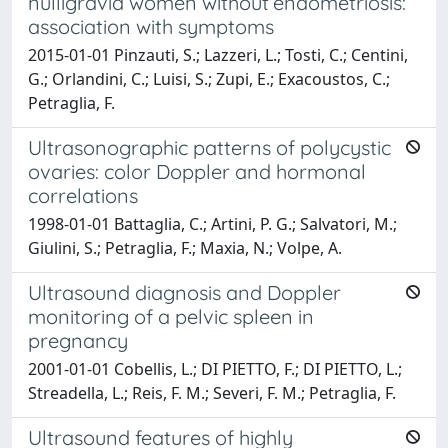
nulligravid women without endometriosis:
association with symptoms
2015-01-01 Pinzauti, S.; Lazzeri, L.; Tosti, C.; Centini,
G.; Orlandini, C.; Luisi, S.; Zupi, E.; Exacoustos, C.;
Petraglia, F.
Ultrasonographic patterns of polycystic
ovaries: color Doppler and hormonal
correlations
1998-01-01 Battaglia, C.; Artini, P. G.; Salvatori, M.;
Giulini, S.; Petraglia, F.; Maxia, N.; Volpe, A.
Ultrasound diagnosis and Doppler
monitoring of a pelvic spleen in
pregnancy
2001-01-01 Cobellis, L.; DI PIETTO, F.; DI PIETTO, L.;
Streadella, L.; Reis, F. M.; Severi, F. M.; Petraglia, F.
Ultrasound features of highly