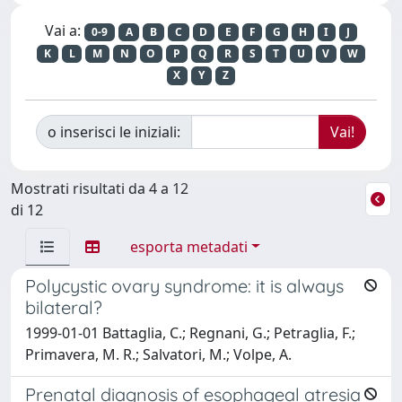
Vai a:
0-9
A
B
C
D
E
F
G
H
I
J
K
L
M
N
O
P
Q
R
S
T
U
V
W
X
Y
Z
o inserisci le iniziali:
Mostrati risultati da 4 a 12
di 12
esporta metadati
Polycystic ovary syndrome: it is always
bilateral?
1999-01-01 Battaglia, C.; Regnani, G.; Petraglia, F.;
Primavera, M. R.; Salvatori, M.; Volpe, A.
Prenatal diagnosis of esophageal atresia