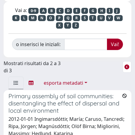
Vai a:
0-9
A
B
C
D
E
F
G
H
I
J
K
L
M
N
O
P
Q
R
S
T
U
V
W
X
Y
Z
o inserisci le iniziali:
Mostrati risultati da 2 a 3
di 3
esporta metadati
Primary assembly of soil communities:
disentangling the effect of dispersal and
local environment
2012-01-01 Ingimarsdóttir, María; Caruso, Tancredi;
Ripa, Jörgen; Magnúsdóttir, Olöf Birna; Migliorini,
Massimo; Hedlund, Katarina