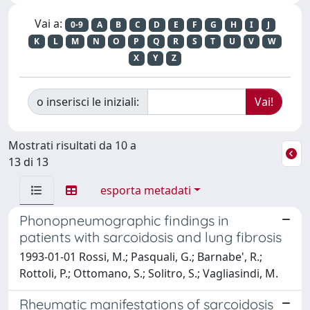
Vai a:
0-9
A
B
C
D
E
F
G
H
I
J
K
L
M
N
O
P
Q
R
S
T
U
V
W
X
Y
Z
o inserisci le iniziali:
Mostrati risultati da 10 a
13 di 13
esporta metadati
Phonopneumographic findings in
patients with sarcoidosis and lung fibrosis
1993-01-01 Rossi, M.; Pasquali, G.; Barnabe', R.;
Rottoli, P.; Ottomano, S.; Solitro, S.; Vagliasindi, M.
Rheumatic manifestations of sarcoidosis