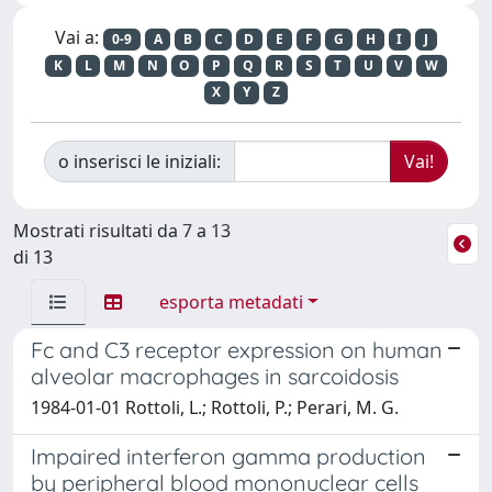
Vai a:
0-9
A
B
C
D
E
F
G
H
I
J
K
L
M
N
O
P
Q
R
S
T
U
V
W
X
Y
Z
o inserisci le iniziali:
Mostrati risultati da 7 a 13
di 13
esporta metadati
Fc and C3 receptor expression on human
alveolar macrophages in sarcoidosis
1984-01-01 Rottoli, L.; Rottoli, P.; Perari, M. G.
Impaired interferon gamma production
by peripheral blood mononuclear cells