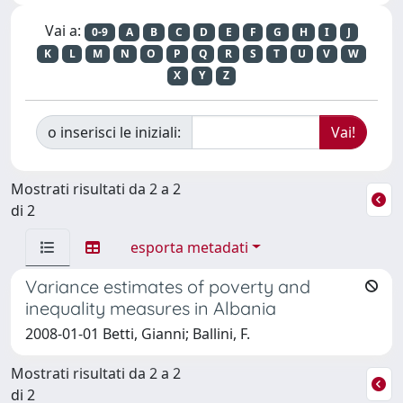
Vai a:
0-9
A
B
C
D
E
F
G
H
I
J
K
L
M
N
O
P
Q
R
S
T
U
V
W
X
Y
Z
o inserisci le iniziali:
Mostrati risultati da 2 a 2
di 2
esporta metadati
Variance estimates of poverty and
inequality measures in Albania
2008-01-01 Betti, Gianni; Ballini, F.
Mostrati risultati da 2 a 2
di 2