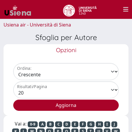
Usiena air - Università di Siena
Sfoglia per Autore
Opzioni
Ordina:
Risultati/Pagina
Vai a:
0-9
A
B
C
D
E
F
G
H
I
J
K
L
M
N
O
P
Q
R
S
T
U
V
W