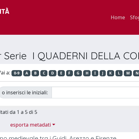
Home
Sfo
er Serie I QUADERNI DELLA 
ai a:
0-9
A
B
C
D
E
F
G
H
I
J
K
L
M
N
o inserisci le iniziali:
tati da 1 a 5 di 5
esporta metadati
ino medievale tra i Guidi, Arezzo e Firenze