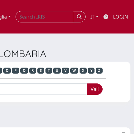
glia
IT
LOGIN
COLOMBARIA
O
P
Q
R
S
T
U
V
W
X
Y
Z