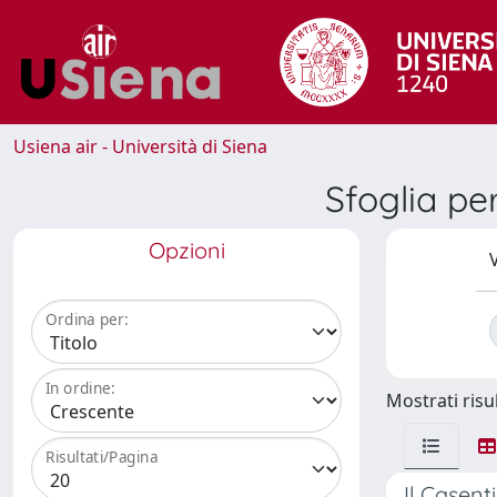
Usiena air - Università di Siena
Sfoglia p
Opzioni
V
Ordina per:
In ordine:
Mostrati risul
Risultati/Pagina
Il Casent