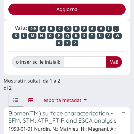
Vai a:
0-9
A
B
C
D
E
F
G
H
I
J
K
L
M
N
O
P
Q
R
S
T
U
V
W
X
Y
Z
o inserisci le iniziali:
Mostrati risultati da 1 a 2
di 2
esporta metadati
Biomer(TM) surface characterization -
SFM, STM, ATR_FTIR and ESCA analysis
1993-01-01 Nurdin, N.; Mathieu, H.; Magnani, A.;