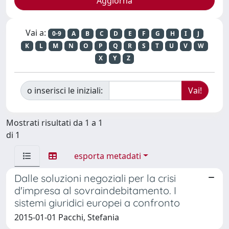
Vai a:
0-9
A
B
C
D
E
F
G
H
I
J
K
L
M
N
O
P
Q
R
S
T
U
V
W
X
Y
Z
o inserisci le iniziali:
Mostrati risultati da 1 a 1
di 1
esporta metadati
Dalle soluzioni negoziali per la crisi
d'impresa al sovraindebitamento. I
sistemi giuridici europei a confronto
2015-01-01 Pacchi, Stefania