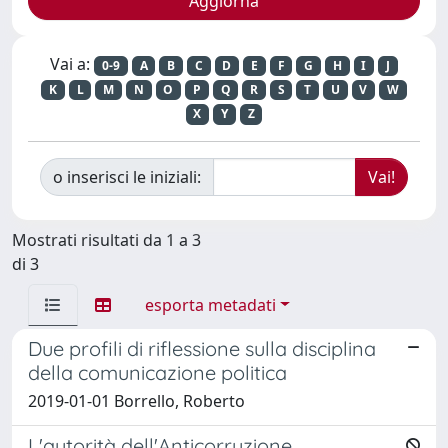
Vai a:
0-9
A
B
C
D
E
F
G
H
I
J
K
L
M
N
O
P
Q
R
S
T
U
V
W
X
Y
Z
o inserisci le iniziali:
Mostrati risultati da 1 a 3
di 3
esporta metadati
Due profili di riflessione sulla disciplina
della comunicazione politica
2019-01-01 Borrello, Roberto
L'autorità dell'Anticorruzione