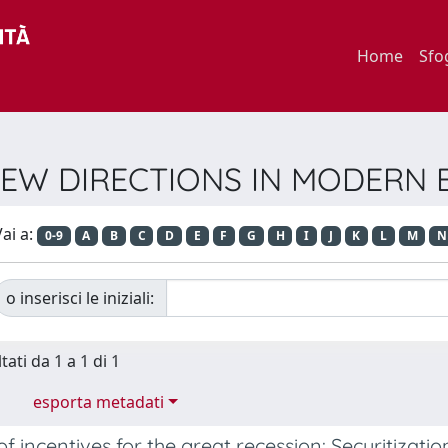
Home
Sfo
e NEW DIRECTIONS IN MODERN
ai a:
0-9
A
B
C
D
E
F
G
H
I
J
K
L
M
N
o inserisci le iniziali:
tati da 1 a 1 di 1
esporta metadati
of incentives for the great recession: Securitizat