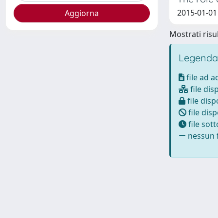
2015-01-01 
Mostrati risul
Legenda
file ad 
file dis
file disp
file disp
file sot
nessun f