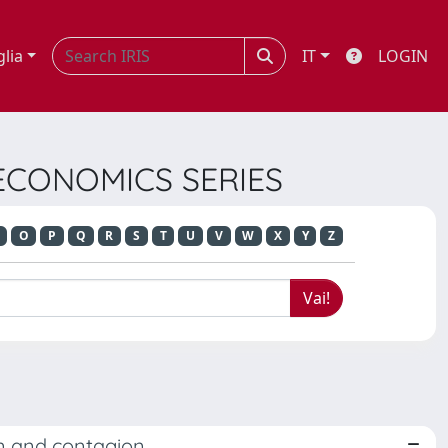
glia
IT
LOGIN
 ECONOMICS SERIES
O
P
Q
R
S
T
U
V
W
X
Y
Z
ion and contagion